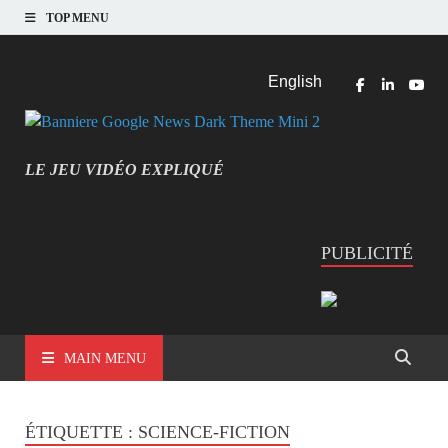
TOP MENU
English
LE JEU VIDÉO EXPLIQUÉ
MIEUX COMPRENDRE LES JEUX VIDÉO
PUBLICITÉ
MAIN MENU
ÉTIQUETTE :
SCIENCE-FICTION