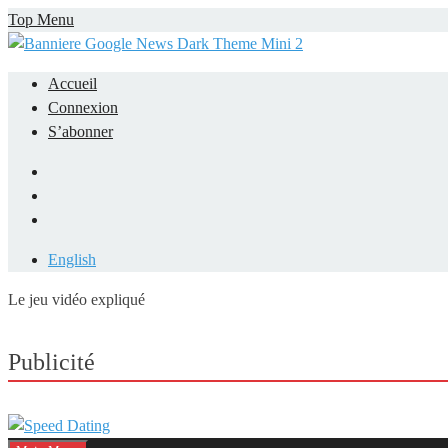
Skip
Top Menu
to
content
Accueil
Connexion
S’abonner
Facebook
LinkedIn
YouTube
English
Le jeu vidéo expliqué
Mieux comprendre les jeux vidéo
Publicité