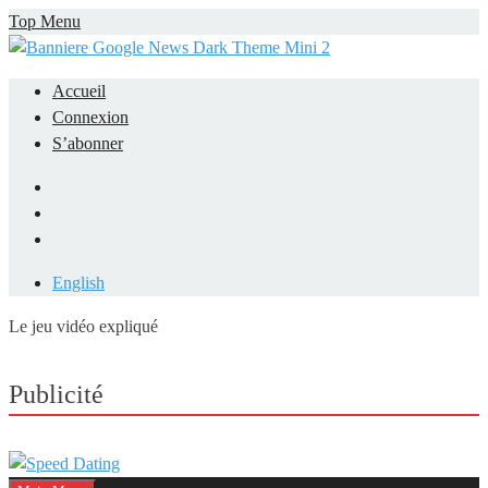
Skip
Top Menu
to
content
Accueil
Connexion
S’abonner
Facebook
LinkedIn
YouTube
English
Le jeu vidéo expliqué
Mieux comprendre les jeux vidéo
Publicité