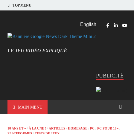
TOP MENU
English
LE JEU VIDÉO EXPLIQUÉ
MIEUX COMPRENDRE LES JEUX VIDÉO
PUBLICITÉ
MAIN MENU
18 ANS ET +
/
À LA UNE !
/
ARTICLES
/
HOMEPAGE
/
PC
/
PC POUR 18+
/
PLATEFORMES
/
TESTS DE JEUX