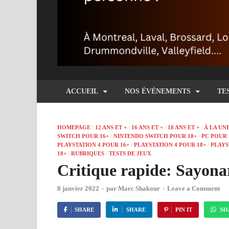
ACCUEIL
NOS ÉVÉNEMENTS
TE
HOMEPAGE
/
12 ANS ET +
/
16 ANS ET +
/
18 ANS ET +
/
À LA UNE
SWITCH POUR 16+
/
NINTENDO SWITCH POUR 18+
/
PC POUR 
PLAYSTATION 4 POUR 16+
/
PLAYSTATION 4 POUR 18+
/
PLAYS
18+
/
RUBRIQUES
/
TESTS DE JEUX
Critique rapide: Sayona
8 janvier 2022
-
par
Marc Shakour
-
Leave a Comment
SHARE
SHARE
PIN IT
SH