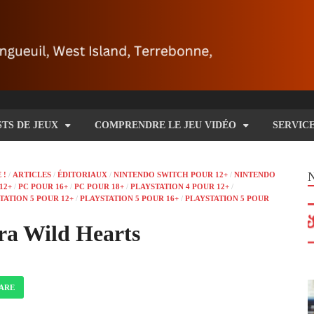
STS DE JEUX
COMPRENDRE LE JEU VIDÉO
SERVIC
 !
/
ARTICLES
/
ÉDITORIAUX
/
NINTENDO SWITCH POUR 12+
/
NINTENDO
12+
/
PC POUR 16+
/
PC POUR 18+
/
PLAYSTATION 4 POUR 12+
/
TATION 5 POUR 12+
/
PLAYSTATION 5 POUR 16+
/
PLAYSTATION 5 POUR
ra Wild Hearts
ARE