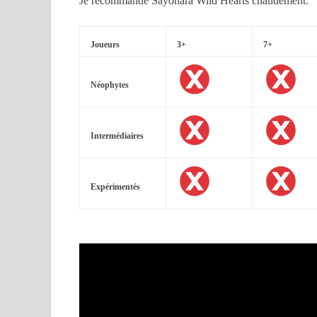
Je recommande Sayonara Wild Hearts chaudement.
Joueurs
3+
7+
Néophytes
Intermédiaires
Expérimentés