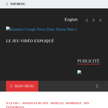
TOP MENU
English
LE JEU VIDÉO EXPLIQUÉ
MIEUX COMPRENDRE LES JEUX VIDÉO
PUBLICITÉ
MAIN MENU
À LA UNE !
/
ANNONCES DU SITE
/
ARTICLES
/
HOMEPAGE
/
NOS
ÉVÉNEMENTS