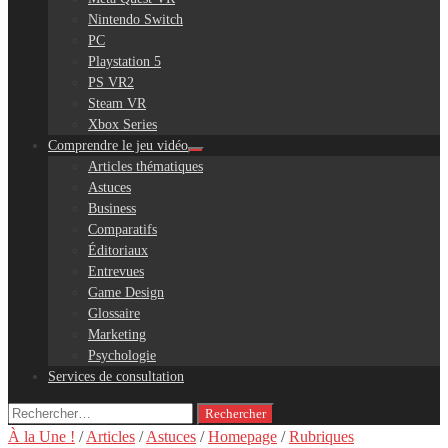
Nintendo Switch
PC
Playstation 5
PS VR2
Steam VR
Xbox Series
Comprendre le jeu vidéo
Articles thématiques
Astuces
Business
Comparatifs
Éditoriaux
Entrevues
Game Design
Glossaire
Marketing
Psychologie
Services de consultation
Rechercher :
À la Une !
/
Articles
/
Astuces
/
Homepage
/
Rubriques