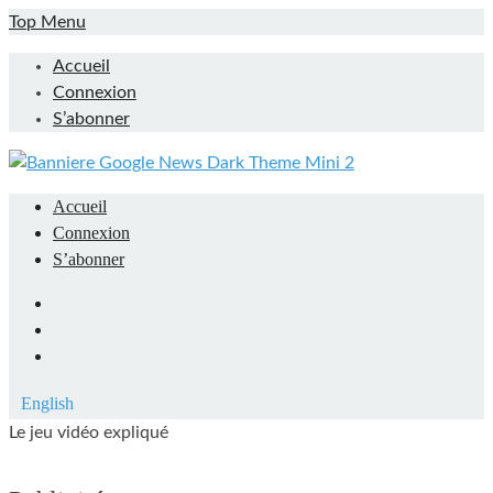
Skip
Top Menu
to
Accueil
content
Connexion
S’abonner
Accueil
Connexion
S’abonner
Facebook
LinkedIn
YouTube
English
Le jeu vidéo expliqué
Mieux comprendre les jeux vidéo