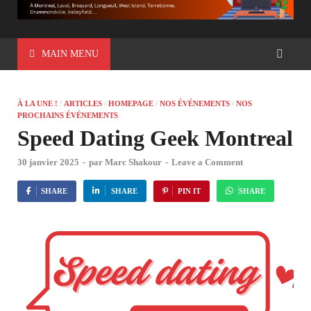
MAIN MENU
À LA UNE !
/
ARTICLES
/
HOMEPAGE
/
NOS ÉVÉNEMENTS
/
NOS
PROCHAINS ÉVÉNEMENTS
Speed Dating Geek Montreal
30 janvier 2025
-
par
Marc Shakour
-
Leave a Comment
SHARE
SHARE
PIN IT
SHARE