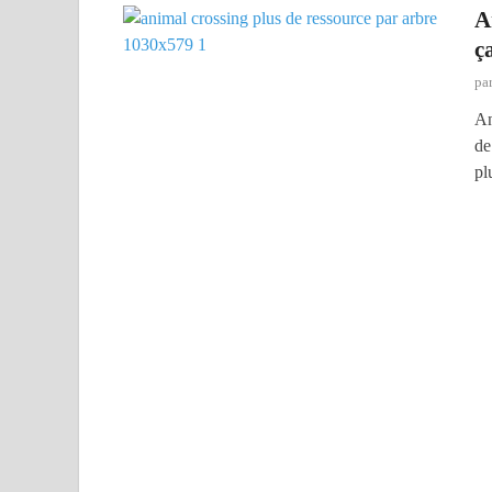
A
ç
pa
An
de
pl