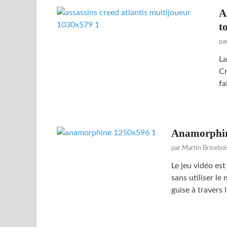
A
t
pa
La
Cr
fa
Anamorphine
par
Martin Briseboi
Le jeu vidéo es
sans utiliser le
guise à travers 