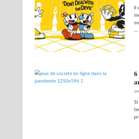
Il
mo
so
…
6
a
pa
Si
te
pr