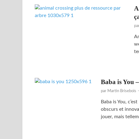
A
ç
pa
An
we
te
Baba is You –
par
Martin Brisebois
Baba is You, c’es
obscurs et innova
jouer, mais tell