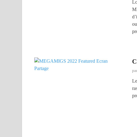
Lo
M
d’
ou
pr
C
pa
Le
ra
pr