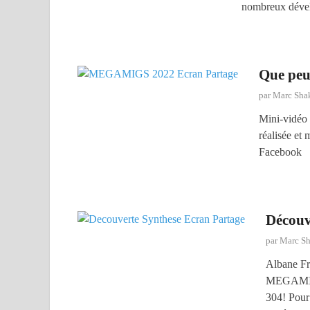
nombreux dével
Que pe
par
Marc Sha
Mini-vidéo
réalisée et
Facebook
Décou
par
Marc S
Albane Fr
MEGAMIGS 
304! Pour 