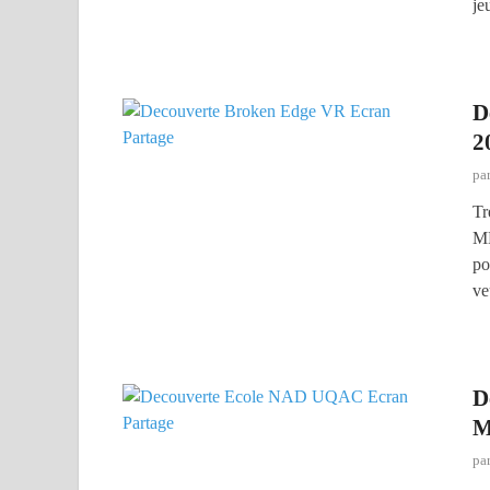
je
D
2
pa
Tr
ME
po
ve
D
M
pa