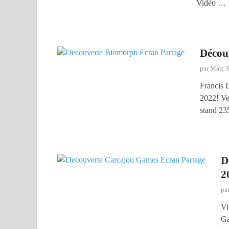
Vidéo …
Décou
par
Marc 
Francis 
2022! Ven
stand 23
D
2
pa
Vi
Ga