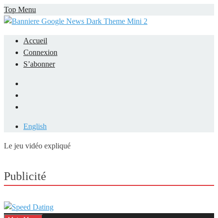
Skip
Top Menu
to
content
Accueil
Connexion
S’abonner
Facebook
LinkedIn
YouTube
English
Le jeu vidéo expliqué
Mieux comprendre les jeux vidéo
Publicité