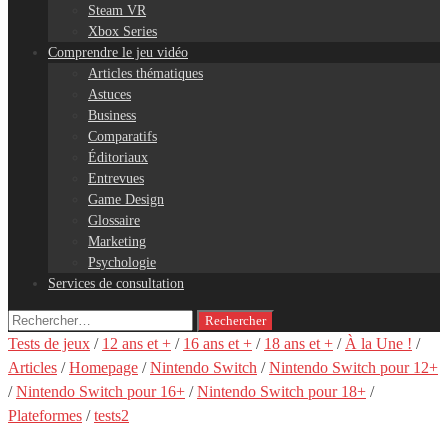
Steam VR
Xbox Series
Comprendre le jeu vidéo
Articles thématiques
Astuces
Business
Comparatifs
Éditoriaux
Entrevues
Game Design
Glossaire
Marketing
Psychologie
Services de consultation
Rechercher :
Tests de jeux
/
12 ans et +
/
16 ans et +
/
18 ans et +
/
À la Une !
/
Articles
/
Homepage
/
Nintendo Switch
/
Nintendo Switch pour 12+
/
Nintendo Switch pour 16+
/
Nintendo Switch pour 18+
/
Plateformes
/
tests2