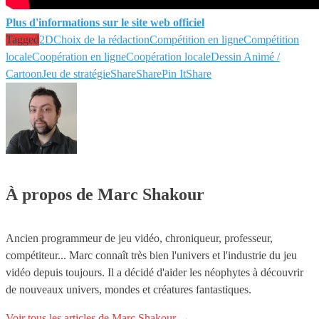
Plus d'informations sur le site web officiel
Tagged
2D
Choix de la rédaction
Compétition en ligne
Compétition
locale
Coopération en ligne
Coopération locale
Dessin Animé /
Cartoon
Jeu de stratégie
Share
Share
Pin It
Share
À propos de Marc Shakour
Ancien programmeur de jeu vidéo, chroniqueur, professeur,
compétiteur... Marc connaît très bien l'univers et l'industrie du jeu
vidéo depuis toujours. Il a décidé d'aider les néophytes à découvrir
de nouveaux univers, mondes et créatures fantastiques.
Voir tous les articles de Marc Shakour
→