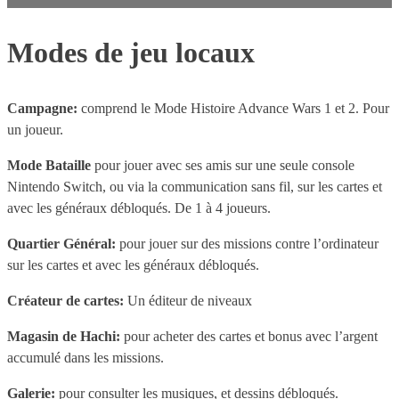
demanderont beaucoup de temps. Il y a néanmoins beaucoup
de paramètres à prendre en compte et de règles du jeu qui sont
Juste besoin d'acheter le jeu.
Modes de jeu locaux
expliquées au fur et à mesure. Le jeu est assez complexe pour
Aucun.
satisfaire les fans de stratégie.
Campagne:
comprend le Mode Histoire Advance Wars 1 et 2. Pour
Aucun réflexe nécessaire ! Rien ne se fait en temps limité.
un joueur.
Tout est à tour de rôle. Les joueurs prennent des décisions en
donnant des ordres aux unités.
Mode Bataille
pour jouer avec ses amis sur une seule console
Nintendo Switch, ou via la communication sans fil, sur les cartes et
avec les généraux débloqués. De 1 à 4 joueurs.
Quartier Général:
pour jouer sur des missions contre l’ordinateur
sur les cartes et avec les généraux débloqués.
Créateur de cartes:
Un éditeur de niveaux
Magasin de Hachi:
pour acheter des cartes et bonus avec l’argent
accumulé dans les missions.
Galerie:
pour consulter les musiques, et dessins débloqués.