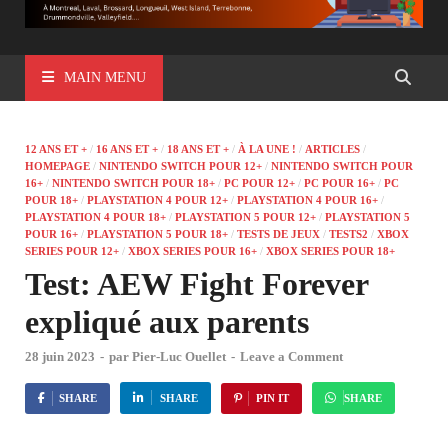
MAIN MENU
12 ANS ET +
/
16 ANS ET +
/
18 ANS ET +
/
À LA UNE !
/
ARTICLES
/
HOMEPAGE
/
NINTENDO SWITCH POUR 12+
/
NINTENDO SWITCH POUR
16+
/
NINTENDO SWITCH POUR 18+
/
PC POUR 12+
/
PC POUR 16+
/
PC
POUR 18+
/
PLAYSTATION 4 POUR 12+
/
PLAYSTATION 4 POUR 16+
/
PLAYSTATION 4 POUR 18+
/
PLAYSTATION 5 POUR 12+
/
PLAYSTATION 5
POUR 16+
/
PLAYSTATION 5 POUR 18+
/
TESTS DE JEUX
/
TESTS2
/
XBOX
SERIES POUR 12+
/
XBOX SERIES POUR 16+
/
XBOX SERIES POUR 18+
Test: AEW Fight Forever
expliqué aux parents
28 juin 2023
-
par
Pier-Luc Ouellet
-
Leave a Comment
SHARE
SHARE
PIN IT
SHARE