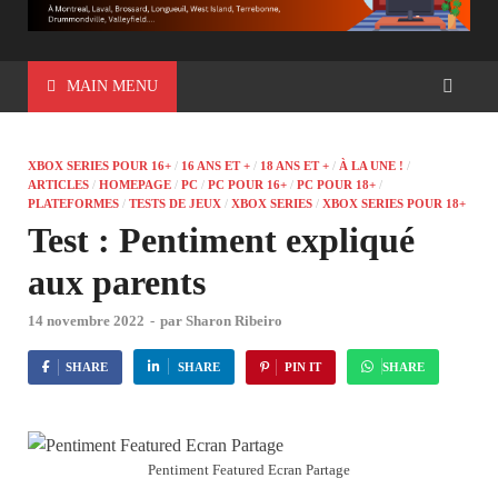
MAIN MENU
XBOX SERIES POUR 16+
/
16 ANS ET +
/
18 ANS ET +
/
À LA UNE !
/
ARTICLES
/
HOMEPAGE
/
PC
/
PC POUR 16+
/
PC POUR 18+
/
PLATEFORMES
/
TESTS DE JEUX
/
XBOX SERIES
/
XBOX SERIES POUR 18+
Test : Pentiment expliqué
aux parents
14 novembre 2022
-
par
Sharon Ribeiro
SHARE
SHARE
PIN IT
SHARE
Pentiment Featured Ecran Partage