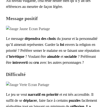
Au niveau vulgarité, cela reste neutre bien qu’il y ait des
références au meurtre de façon légère.
Message positif
Le message
dépendra des choix
du joueur et la personnalité
qu’il aimerait représenter. Garder la
foi
envers la religion en
priorité ? Préférer semer le malaise en se faisant une réputation
d’
hérétique
? Voulant être
aimable
et
sociable
? Préféreant
être
introverti
ou
cru
avec les autres personnages ?
Difficulté
Le jeu se veut
narratif en priorité
et est très accessible. Il
suffit de se
déplacer
, faire face à certains
puzzles
facilement
réalisables tout en laissant un minimum de
réflexion
.
La