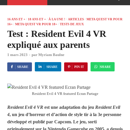
16 ANS ET +
/
18 ANS ET +
/
À LA UNE !
/
ARTICLES
/
META QUEST VR POUR
16+
/
META QUEST VR POUR 18+
/
TESTS DE JEUX
Test : Resident Evil 4 VR
expliqué aux parents
1 mars 2023
-
par
Myriam Baulne
SHARE
SHARE
PIN IT
SHARE
Resident Evil 4 VR featured Ecran Partage
Resident Evil 4 VR
est une adaptation du jeu
Resident Evil
4
, un jeu d’horreur et d’action de style tir à la 3e personne
développé et publié par Capcom. Le jeu, sorti
originalement sur la Nintendo Gamecube en 2005, a depuis