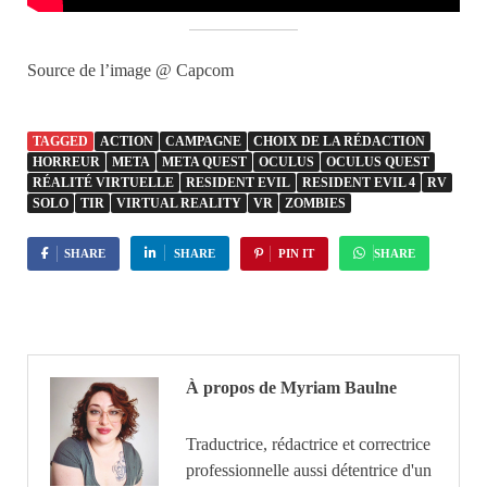
Source de l’image @ Capcom
TAGGED
ACTION
CAMPAGNE
CHOIX DE LA RÉDACTION
HORREUR
META
META QUEST
OCULUS
OCULUS QUEST
RÉALITÉ VIRTUELLE
RESIDENT EVIL
RESIDENT EVIL 4
RV
SOLO
TIR
VIRTUAL REALITY
VR
ZOMBIES
SHARE
SHARE
PIN IT
SHARE
À propos de Myriam Baulne
Traductrice, rédactrice et correctrice
professionnelle aussi détentrice d'un