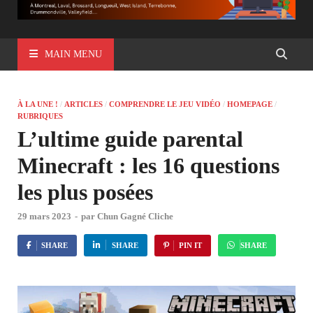
MAIN MENU
À LA UNE !
/
ARTICLES
/
COMPRENDRE LE JEU VIDÉO
/
HOMEPAGE
/
RUBRIQUES
L’ultime guide parental
Minecraft : les 16 questions
les plus posées
29 mars 2023
-
par
Chun Gagné Cliche
SHARE
SHARE
PIN IT
SHARE