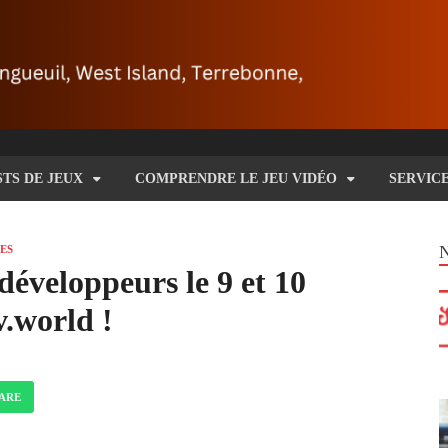
STS DE JEUX
COMPRENDRE LE JEU VIDÉO
SERVIC
ES
développeurs le 9 et 10
.world !
ARE