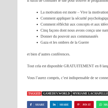
Il suffit de consulter le site pour trouver le programm
La motivation est morte – Vive la motivation
Comment appliquer la sécurité psychologiqu
Comment réfléchir aux concepts et aux idées
Cinq façons dont nous avons conçu une narra
Donner du pouvoir aux communautés
Gaza et les ombres de la Guerre
et bien d’autres conférences.
Tout cela est disponible GRATUITEMENT en 8 langu
Vous l’aurez compris, c’est indispensable de se con
TAGGED
GAMEDEV.WORLD
MYRIAME LACHAPELL
SHARE
SHARE
PIN IT
SH