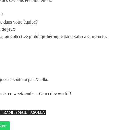
e des sessions et conférences:
 !
e dans votre équipe?
 de jeux
tion collective plutôt qu’héroïque dans Saltsea Chronicles
es et soutenu par Xsolla.
necter ce week-end sur Gamedev.world !
E
RAMI ISMAIL
XSOLLA
ARE