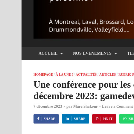
ACCUEIL
NOS ÉVÉNEMENTS
TE
HOMEPAGE
/
À LA UNE !
/
ACTUALITÉS
/
ARTICLES
/
RUBRIQU
Une conférence pour les 
décembre 2023: gamedev
7 décembre 2023
-
par
Marc Shakour
-
Leave a Comment
SHARE
SHARE
PIN IT
SH