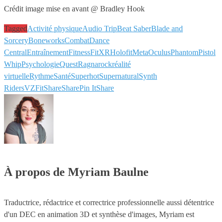
Crédit image mise en avant @ Bradley Hook
Tagged
Activité physique
Audio Trip
Beat Saber
Blade and
Sorcery
Boneworks
Combat
Dance
Central
Entraînement
Fitness
FitXR
Holofit
Meta
Oculus
Phantom
Pistol
Whip
Psychologie
Quest
Ragnarock
réalité
virtuelle
Rythme
Santé
Superhot
Supernatural
Synth
Riders
VZFit
Share
Share
Pin It
Share
À propos de Myriam Baulne
Traductrice, rédactrice et correctrice professionnelle aussi détentrice
d'un DEC en animation 3D et synthèse d'images, Myriam est