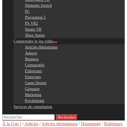
Nintendo Switch
PC
Playstation 5
PS VR2
Steam VR
Xbox Series
Comprendre le jeu vidéo
Articles thématiques
Astuces
Business
Comparatifs
Éditoriaux
Entrevues
Game Design
Glossaire
Marketing
Psychologie
Services de consultation
Rechercher :
À la Une !
/
Articles
/
Articles thématiques
/
Homepage
/
Rubriques