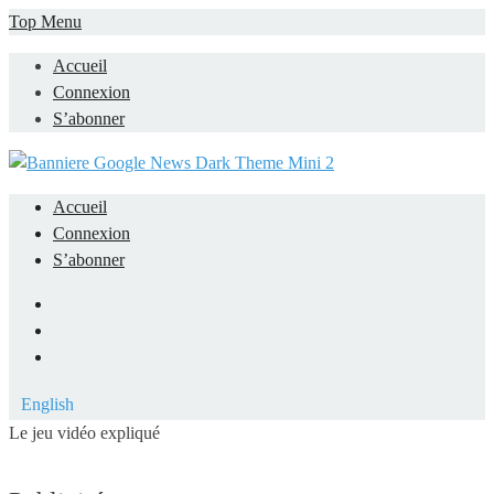
Skip
Top Menu
to
Accueil
content
Connexion
S’abonner
Accueil
Connexion
S’abonner
Facebook
LinkedIn
YouTube
English
Le jeu vidéo expliqué
Mieux comprendre les jeux vidéo