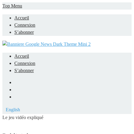
Skip
Top Menu
to
Accueil
content
Connexion
S’abonner
Accueil
Connexion
S’abonner
Facebook
LinkedIn
YouTube
English
Le jeu vidéo expliqué
Mieux comprendre les jeux vidéo