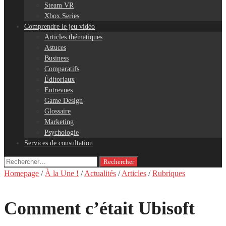
Steam VR
Xbox Series
Comprendre le jeu vidéo
Articles thématiques
Astuces
Business
Comparatifs
Éditoriaux
Entrevues
Game Design
Glossaire
Marketing
Psychologie
Services de consultation
Rechercher :
Homepage
/
À la Une !
/
Actualités
/
Articles
/
Rubriques
Comment c’était Ubisoft