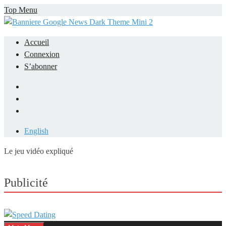
Skip
Top Menu
to
content
Accueil
Connexion
S’abonner
Facebook
LinkedIn
YouTube
English
Le jeu vidéo expliqué
Mieux comprendre les jeux vidéo
Publicité