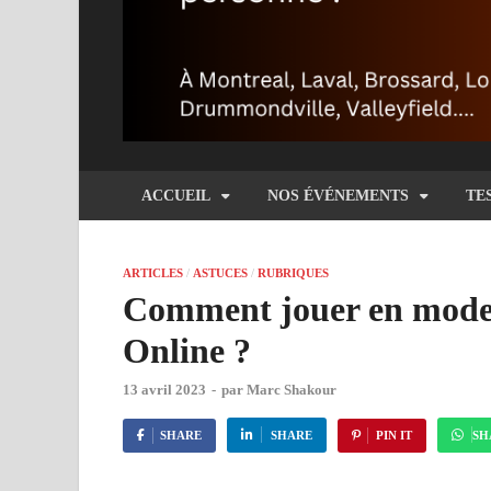
ACCUEIL
NOS ÉVÉNEMENTS
TE
ARTICLES
/
ASTUCES
/
RUBRIQUES
Comment jouer en mode
Online ?
13 avril 2023
-
par
Marc Shakour
SHARE
SHARE
PIN IT
SH