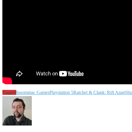
Tagged
Insomniac Games
Playstation 5
Ratchet & Clank: Rift Apart
Sha