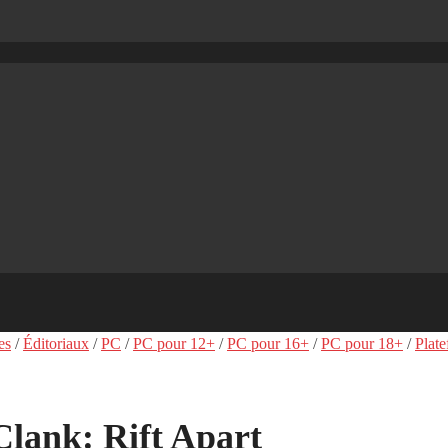
es
/
Éditoriaux
/
PC
/
PC pour 12+
/
PC pour 16+
/
PC pour 18+
/
Plat
Clank: Rift Apart