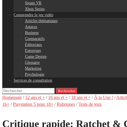
Steam VR
Xbox Series
Comprendre le jeu vidéo
Articles thématiques
Astuces
Business
Comparatifs
Éditoriaux
Entrevues
Game Design
Glossaire
Marketing
Psychologie
Services de consultation
Rechercher :
Homepage
/
12 ans et +
/
16 ans et +
/
18 ans et +
/
À la Une !
/
Articl
16+
/
Playstation 5 pour 18+
/
Rubriques
/
Tests de jeux
Critique rapide: Ratchet & 