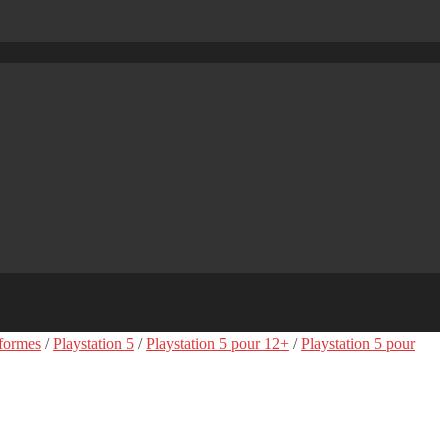
eformes
/
Playstation 5
/
Playstation 5 pour 12+
/
Playstation 5 pour