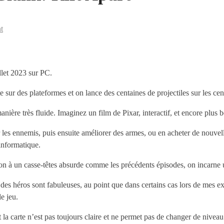
t
llet 2023 sur PC.
e sur des plateformes et on lance des centaines de projectiles sur les c
anière très fluide. Imaginez un film de Pixar, interactif, et encore plus 
les ennemis, puis ensuite améliorer des armes, ou en acheter de nouvelles
 informatique.
on à un casse-têtes absurde comme les précédents épisodes, on incarne un 
es héros sont fabuleuses, au point que dans certains cas lors de mes exp
e jeu.
 et la carte n’est pas toujours claire et ne permet pas de changer de n