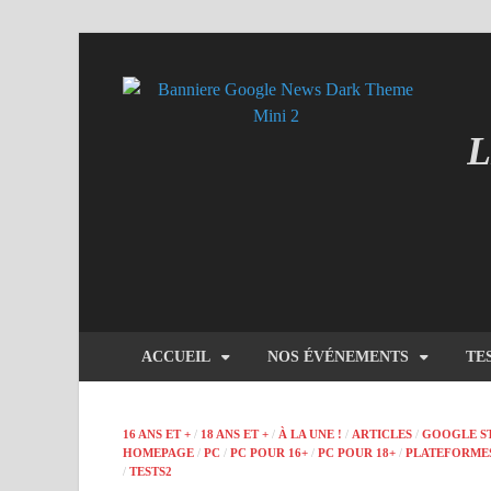
L
MI
ACCUEIL
NOS ÉVÉNEMENTS
TE
16 ANS ET +
/
18 ANS ET +
/
À LA UNE !
/
ARTICLES
/
GOOGLE S
HOMEPAGE
/
PC
/
PC POUR 16+
/
PC POUR 18+
/
PLATEFORME
/
TESTS2