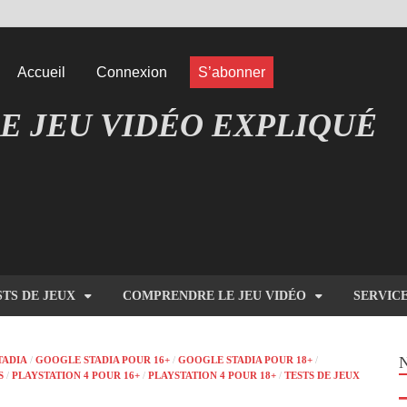
Accueil
Connexion
S’abonner
E JEU VIDÉO EXPLIQUÉ
EUX COMPRENDRE LES JEUX VIDÉO
STS DE JEUX
COMPRENDRE LE JEU VIDÉO
SERVIC
TADIA
/
GOOGLE STADIA POUR 16+
/
GOOGLE STADIA POUR 18+
/
S
/
PLAYSTATION 4 POUR 16+
/
PLAYSTATION 4 POUR 18+
/
TESTS DE JEUX