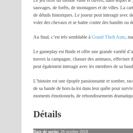
Le jeu offre un monde vaste et ouvert, dans lequel le 
sauvages, de forêts, de montagnes et de villes. La car
de détails historiques. Le joueur peut interagir avec 
voler des chevaux et se battre contre des bandits ou 
Au final, c’est très semblable à
Grand Theft Auto
, m
Le gameplay est fluide et offre une grande variété d’a
travers la campagne, chasser des animaux, effectuer de
peut également interagir avec les membres de sa bande,
L’histoire est une épopée passionnante et sombre, raco
de sa bande de hors-la-loi dans leur quête pour surv
moments émotionnels, de rebondissements dramatiqu
Détails
Date de sortie:
26 octobre 2018