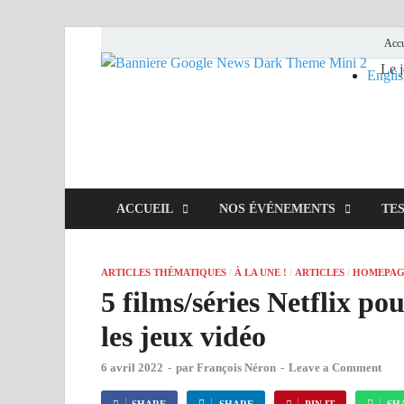
Accu
Le 
Mieu
Engli
ACCUEIL
NOS ÉVÉNEMENTS
TES
ARTICLES THÉMATIQUES
/
À LA UNE !
/
ARTICLES
/
HOMEPAG
5 films/séries Netflix p
les jeux vidéo
6 avril 2022
-
par
François Néron
-
Leave a Comment