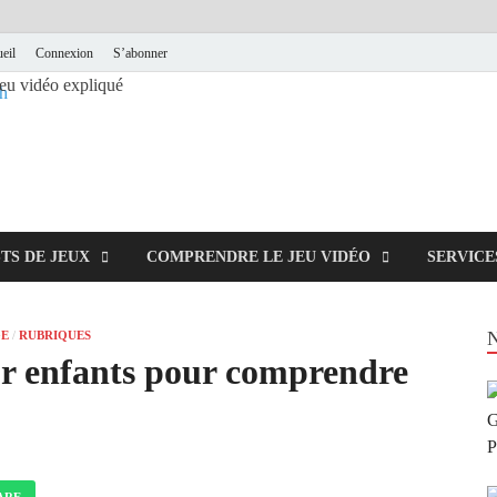
eil
Connexion
S’abonner
jeu vidéo expliqué
x comprendre les jeux vidéo
sh
TS DE JEUX
COMPRENDRE LE JEU VIDÉO
SERVICE
E
/
RUBRIQUES
our enfants pour comprendre