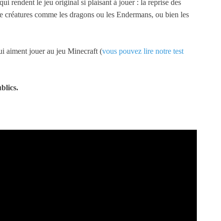
ui rendent le jeu original si plaisant à jouer : la reprise des
de créatures comme les dragons ou les Endermans, ou bien les
ui aiment jouer au jeu Minecraft (
vous pouvez lire notre test
blics.