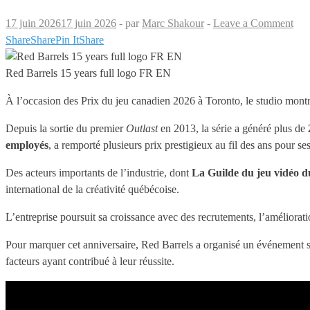
17 juin 2026
17 juin 2026
-
par
Marc Shakour
-
Leave a Comment
Share
Share
Pin It
Share
Red Barrels 15 years full logo FR EN
À l’occasion des Prix du jeu canadien 2026 à Toronto, le studio montr
Depuis la sortie du premier
Outlast
en 2013, la série a généré plus de
employés
, a remporté plusieurs prix prestigieux au fil des ans pour 
Des acteurs importants de l’industrie, dont
La Guilde du jeu vidéo 
international de la créativité québécoise.
L’entreprise poursuit sa croissance avec des recrutements, l’améliora
Pour marquer cet anniversaire, Red Barrels a organisé un événement spéc
facteurs ayant contribué à leur réussite.