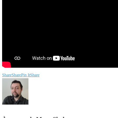
Share
Share
Pin It
Share