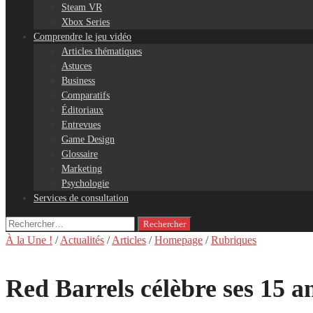
Steam VR
Xbox Series
Comprendre le jeu vidéo
Articles thématiques
Astuces
Business
Comparatifs
Éditoriaux
Entrevues
Game Design
Glossaire
Marketing
Psychologie
Services de consultation
Rechercher :
À la Une !
/
Actualités
/
Articles
/
Homepage
/
Rubriques
Red Barrels célèbre ses 15 an