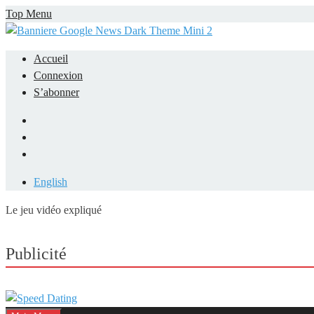
Skip
Top Menu
to
content
Accueil
Connexion
S’abonner
Facebook
LinkedIn
YouTube
English
Le jeu vidéo expliqué
Mieux comprendre les jeux vidéo
Publicité