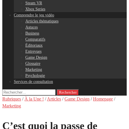
Steam VR
Xbox Series
Comprendre le jeu vidéo
Articles thématiques
Astuces
Business
Comparatifs
Éditoriaux
Entrevues
Game Design
Glossaire
Marketing
Psychologie
Services de consultation
Rechercher :
Rubriques
/
À la Une !
/
Articles
/
Game Design
/
Homepage
/
Marketing
C’est quoi la passe de