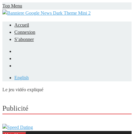
Skip
Top Menu
to
content
Accueil
Connexion
S’abonner
Facebook
LinkedIn
YouTube
English
Le jeu vidéo expliqué
Mieux comprendre les jeux vidéo
Publicité