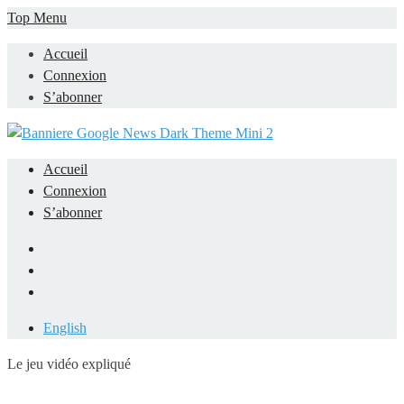
Skip
Top Menu
to
Accueil
content
Connexion
S’abonner
Accueil
Connexion
S’abonner
Facebook
LinkedIn
YouTube
English
Le jeu vidéo expliqué
Mieux comprendre les jeux vidéo