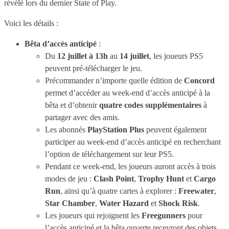
révélé lors du dernier State of Play.
Voici les détails :
Bêta d’accès anticipé
:
Du
12 juillet à 13h
au
14 juillet
, les joueurs PS5
peuvent pré-télécharger le jeu.
Précommander n’importe quelle édition de
Concord
permet d’accéder au week-end d’accès anticipé à la
bêta et d’obtenir
quatre codes supplémentaires
à
partager avec des amis.
Les abonnés
PlayStation Plus
peuvent également
participer au week-end d’accès anticipé en recherchant
l’option de téléchargement sur leur PS5.
Pendant ce week-end, les joueurs auront accès à trois
modes de jeu :
Clash Point
,
Trophy Hunt
et
Cargo
Run
, ainsi qu’à quatre cartes à explorer :
Freewater
,
Star Chamber
,
Water Hazard
et
Shock Risk
.
Les joueurs qui rejoignent les
Freegunners
pour
l’accès anticipé et la bêta ouverte recevront des objets