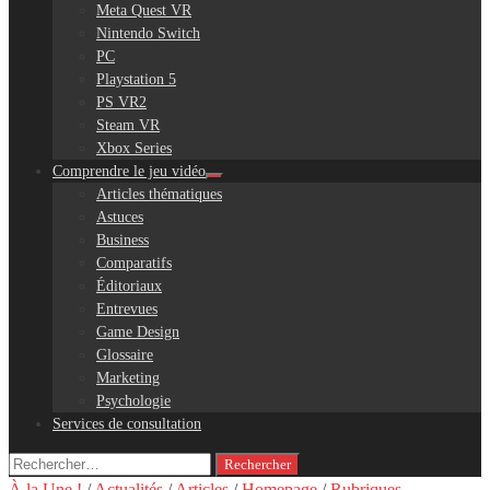
Meta Quest VR
Nintendo Switch
PC
Playstation 5
PS VR2
Steam VR
Xbox Series
Comprendre le jeu vidéo
Articles thématiques
Astuces
Business
Comparatifs
Éditoriaux
Entrevues
Game Design
Glossaire
Marketing
Psychologie
Services de consultation
Rechercher :
À la Une !
/
Actualités
/
Articles
/
Homepage
/
Rubriques