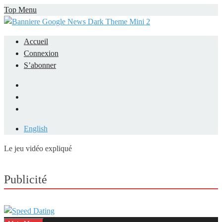
Skip
Top Menu
to
content
Accueil
Connexion
S’abonner
Facebook
LinkedIn
YouTube
English
Le jeu vidéo expliqué
Mieux comprendre les jeux vidéo
Publicité