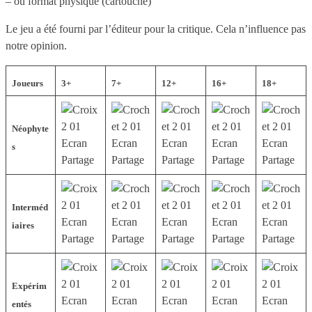
– ou format physique (cartouche)
Le jeu a été fourni par l’éditeur pour la critique. Cela n’influence pas
notre opinion.
Joueurs
3+
7+
12+
16+
18+
Néophyte
s
Interméd
iaires
Expérim
entés