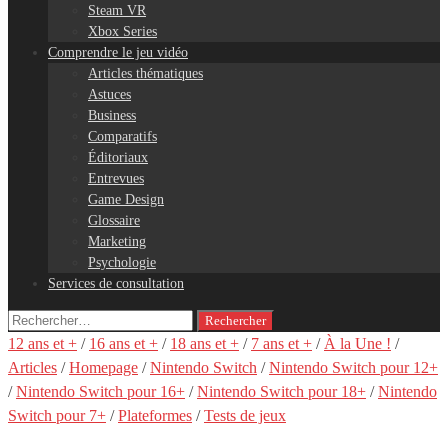
Steam VR
Xbox Series
Comprendre le jeu vidéo
Articles thématiques
Astuces
Business
Comparatifs
Éditoriaux
Entrevues
Game Design
Glossaire
Marketing
Psychologie
Services de consultation
Rechercher :
12 ans et +
/
16 ans et +
/
18 ans et +
/
7 ans et +
/
À la Une !
/
Articles
/
Homepage
/
Nintendo Switch
/
Nintendo Switch pour 12+
/
Nintendo Switch pour 16+
/
Nintendo Switch pour 18+
/
Nintendo
Switch pour 7+
/
Plateformes
/
Tests de jeux