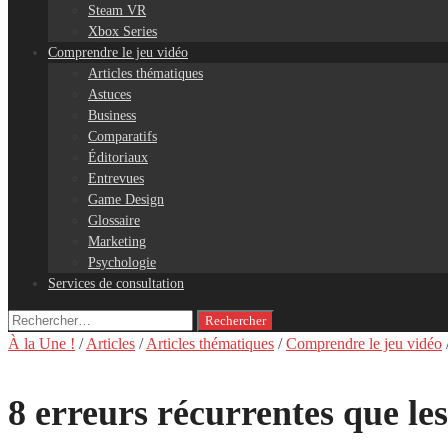
Steam VR
Xbox Series
Comprendre le jeu vidéo
Articles thématiques
Astuces
Business
Comparatifs
Éditoriaux
Entrevues
Game Design
Glossaire
Marketing
Psychologie
Services de consultation
Rechercher :
À la Une !
/
Articles
/
Articles thématiques
/
Comprendre le jeu vidéo
8 erreurs récurrentes que le