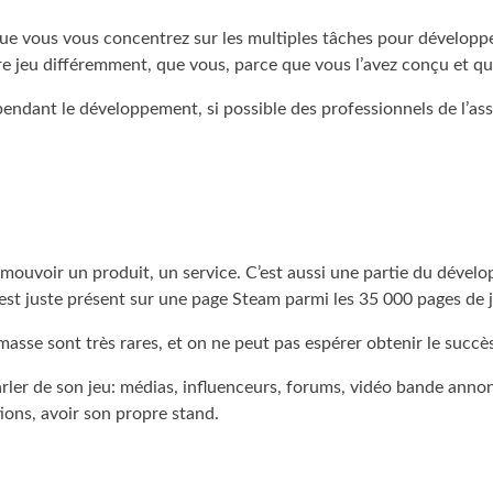
 que vous vous concentrez sur les multiples tâches pour développ
re jeu différemment, que vous, parce que vous l’avez conçu et q
u pendant le développement, si possible des professionnels de l’as
romouvoir un produit, un service. C’est aussi une partie du dévelo
’il est juste présent sur une page Steam parmi les 35 000 pages de
asse sont très rares, et on ne peut pas espérer obtenir le succè
parler de son jeu: médias, influenceurs, forums, vidéo bande annonc
ons, avoir son propre stand.