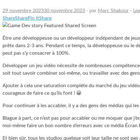
29 novembre 2023
30 novembre 2023
-
par
Marc Shakour
-
Le
Share
Share
Pin It
Share
Être une développeuse ou un développeur indépendant de jeux vi
prête dans 2-3 ans. Pendant ce temps, la développeuse ou le dével
peut pas s’y consacrer à 100%.
Développer un jeu vidéo nécessite de nombreuses compétences : 
soit tout savoir combiner soi-même, ou travailler avec des gens
Ajouter à cela une saturation complète du marché du jeu vidéo
courageux de faire ce qu’ils font ! 😀
Pour continuer à les accabler, il y a des gens des médias qui le
Blague à part, ce n’est pas pour accabler ou me moquer que j’écri
moi-même faire un bon nombre d’erreurs avec ce média Écran P
Et bien sûr, tous les studios quelque soit leur taille ne sont pa