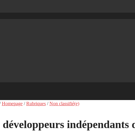
/
Homepage
/
Rubriques
/
Non classifié(e)
s développeurs indépendants d