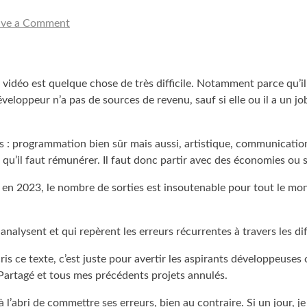
ave a Comment
déo est quelque chose de très difficile. Notamment parce qu’il 
oppeur n’a pas de sources de revenu, sauf si elle ou il a un job à
programmation bien sûr mais aussi, artistique, communication, so
 qu’il faut rémunérer. Il faut donc partir avec des économies ou 
 en 2023, le nombre de sorties est insoutenable pour tout le mo
s analysent et qui repèrent les erreurs récurrentes à travers les d
s ce texte, c’est juste pour avertir les aspirants développeuses o
artagé et tous mes précédents projets annulés.
s à l’abri de commettre ses erreurs, bien au contraire. Si un jour,