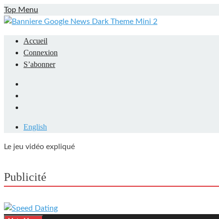
Skip
Top Menu
to
content
Accueil
Connexion
S’abonner
Facebook
LinkedIn
YouTube
English
Le jeu vidéo expliqué
Mieux comprendre les jeux vidéo
Publicité