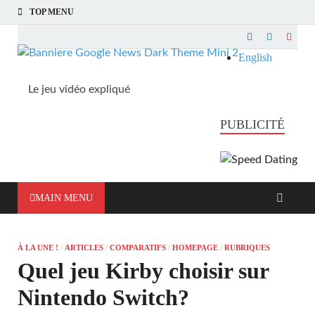
TOP MENU
English
Le jeu vidéo expliqué
Mieux comprendre les jeux vidéo
PUBLICITÉ
MAIN MENU
À LA UNE !
/
ARTICLES
/
COMPARATIFS
/
HOMEPAGE
/
RUBRIQUES
Quel jeu Kirby choisir sur
Nintendo Switch?