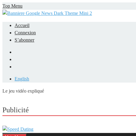
Skip
Top Menu
to
content
Accueil
Connexion
S’abonner
Facebook
LinkedIn
YouTube
English
Le jeu vidéo expliqué
Mieux comprendre les jeux vidéo
Publicité