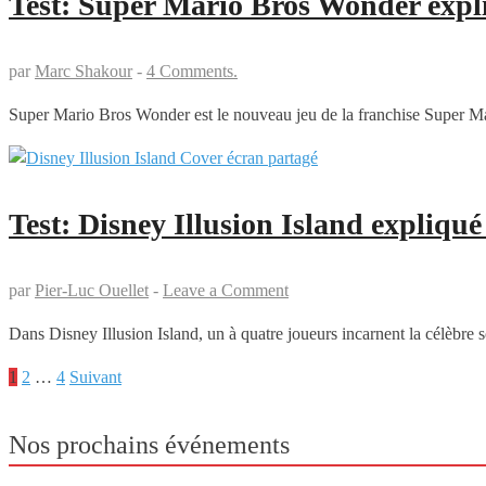
Test: Super Mario Bros Wonder expl
par
Marc Shakour
-
4 Comments.
Super Mario Bros Wonder est le nouveau jeu de la franchise Super Mar
Test: Disney Illusion Island expliqu
par
Pier-Luc Ouellet
-
Leave a Comment
Dans Disney Illusion Island, un à quatre joueurs incarnent la célèbre
1
2
…
4
Suivant
Pagination
des
Nos prochains événements