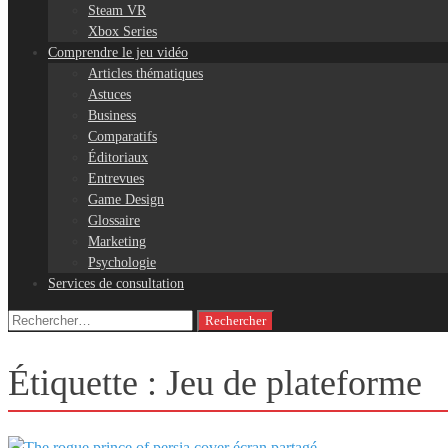
Steam VR
Xbox Series
Comprendre le jeu vidéo
Articles thématiques
Astuces
Business
Comparatifs
Éditoriaux
Entrevues
Game Design
Glossaire
Marketing
Psychologie
Services de consultation
Rechercher :
Étiquette :
Jeu de plateforme