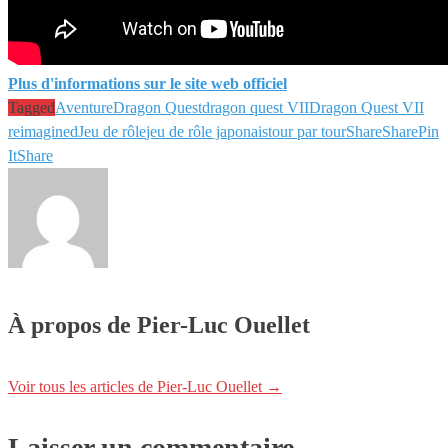
Plus d'informations sur le site web officiel
Tagged
Aventure
Dragon Quest
dragon quest VII
Dragon Quest VII
reimagined
Jeu de rôle
jeu de rôle japonais
tour par tour
Share
Share
Pin
It
Share
À propos de Pier-Luc Ouellet
Voir tous les articles de Pier-Luc Ouellet
→
Laisser un commentaire