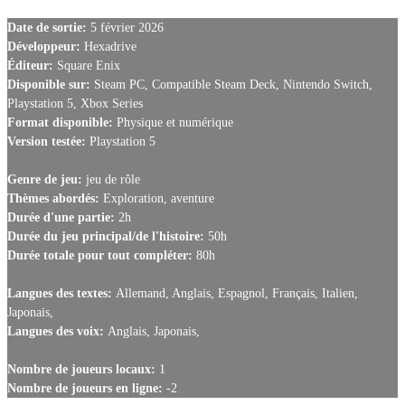
Date de sortie:
5 février 2026
Développeur:
Hexadrive
Éditeur:
Square Enix
Disponible sur:
Steam PC, Compatible Steam Deck, Nintendo Switch,
Playstation 5, Xbox Series
Format disponible:
Physique et numérique
Version testée:
Playstation 5
Genre de jeu:
jeu de rôle
Thèmes abordés:
Exploration, aventure
Durée d'une partie:
2h
Durée du jeu principal/de l'histoire:
50h
Durée totale pour tout compléter:
80h
Langues des textes:
Allemand, Anglais, Espagnol, Français, Italien,
Japonais,
Langues des voix:
Anglais, Japonais,
Nombre de joueurs locaux:
1
Nombre de joueurs en ligne:
-2