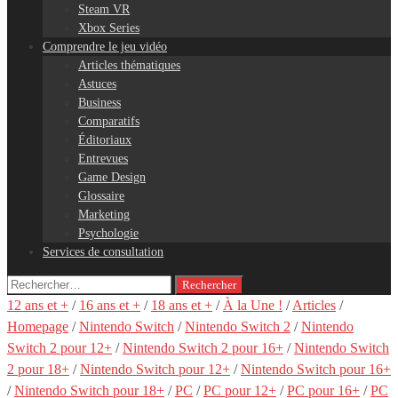
Steam VR
Xbox Series
Comprendre le jeu vidéo
Articles thématiques
Astuces
Business
Comparatifs
Éditoriaux
Entrevues
Game Design
Glossaire
Marketing
Psychologie
Services de consultation
Rechercher :
12 ans et +
/
16 ans et +
/
18 ans et +
/
À la Une !
/
Articles
/
Homepage
/
Nintendo Switch
/
Nintendo Switch 2
/
Nintendo
Switch 2 pour 12+
/
Nintendo Switch 2 pour 16+
/
Nintendo Switch
2 pour 18+
/
Nintendo Switch pour 12+
/
Nintendo Switch pour 16+
/
Nintendo Switch pour 18+
/
PC
/
PC pour 12+
/
PC pour 16+
/
PC