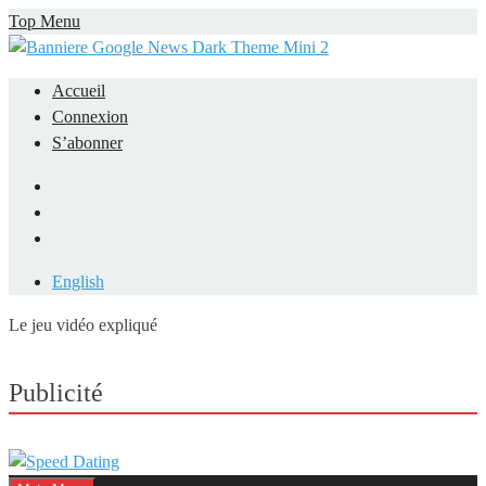
Skip
Top Menu
to
content
Accueil
Connexion
S’abonner
Facebook
LinkedIn
YouTube
English
Le jeu vidéo expliqué
Mieux comprendre les jeux vidéo
Publicité