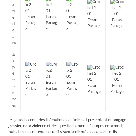
r
m
é
di
ai
r
es
E
x
p
é
ri
m
e
nt
és
Les jeux abordent des thématiques difficiles et présentent du langage
grossier, de la violence et des questionnements à propos de la mort,
mais dans un contexte narratif visant la clientèle adolescente. Ils