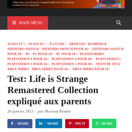
MAIN MENU
16 ANS ET +
/
18 ANS ET +
/
À LA UNE !
/
ARTICLES
/
HOMEPAGE
/
NINTENDO SWITCH
/
NINTENDO SWITCH POUR 16+
/
NINTENDO SWITCH
POUR 18+
/
PC
/
PC POUR 16+
/
PC POUR 18+
/
PLATEFORMES
/
PLAYSTATION 4 POUR 16+
/
PLAYSTATION 4 POUR 18+
/
PLAYSTATION 5
/
PLAYSTATION 5 POUR 16+
/
PLAYSTATION 5 POUR 18+
/
TESTS DE JEUX
/
XBOX SERIES
/
XBOX SERIES POUR 16+
/
XBOX SERIES POUR 18+
Test: Life is Strange
Remastered Collection
expliqué aux parents
26 janvier 2023
-
par
Myriam Baulne
SHARE
SHARE
PIN IT
SHARE