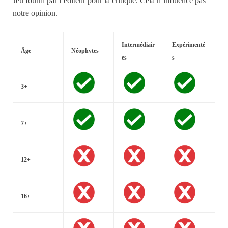
Jeu fourni par l’éditeur pour la critique. Cela n’influence pas
notre opinion.
Intermédiair
Expérimenté
Âge
Néophytes
es
s
3+
7+
12+
16+