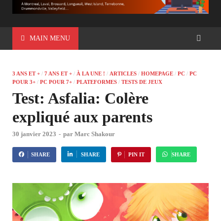
MAIN MENU
3 ANS ET +
/
7 ANS ET +
/
À LA UNE !
/
ARTICLES
/
HOMEPAGE
/
PC
/
PC
POUR 3+
/
PC POUR 7+
/
PLATEFORMES
/
TESTS DE JEUX
Test: Asfalia: Colère
expliqué aux parents
30 janvier 2023
-
par
Marc Shakour
SHARE
SHARE
PIN IT
SHARE