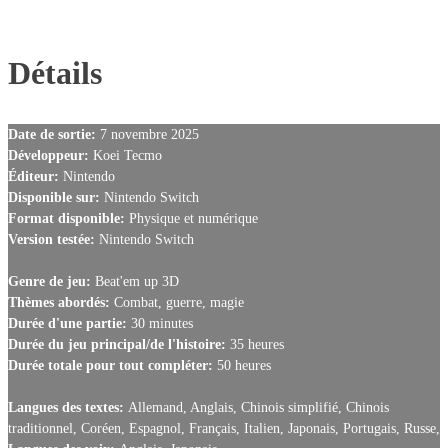
Détails
Date de sortie:
7 novembre 2025
Développeur:
Koei Tecmo
Éditeur:
Nintendo
Disponible sur:
Nintendo Switch
Format disponible:
Physique et numérique
Version testée:
Nintendo Switch
Genre de jeu:
Beat'em up 3D
Thèmes abordés:
Combat, guerre, magie
Durée d'une partie:
30 minutes
Durée du jeu principal/de l'histoire:
35 heures
Durée totale pour tout compléter:
50 heures
Langues des textes:
Allemand, Anglais, Chinois simplifié, Chinois
traditionnel, Coréen, Espagnol, Français, Italien, Japonais, Portugais, Russe,