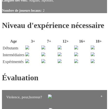
Langues des voix:
Anglais, Japonais,
Nombre de joueurs locaux:
2
Niveau d'expérience nécessaire
Age
3+
7+
12+
16+
18+
Débutants
Intermédiaires
Expérimentés
Évaluation
Violence, peur,horreur?