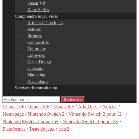
Steam VR
Xbox Series
Comprendre le jeu vidéo
Articles thématiques
Astuces
Business
Comparatifs
Éditoriaux
Entrevues
Game Design
Glossaire
Marketing
Psychologie
Services de consultation
Rechercher :
12 ans et +
/
16 ans et +
/
18 ans et +
/
À la Une !
/
Articles
/
Homepage
/
Nintendo Switch 2
/
Nintendo Switch 2 pour 12+
/
Nintendo Switch 2 pour 16+
/
Nintendo Switch 2 pour 18+
/
Plateformes
/
Tests de jeux
/
tests2