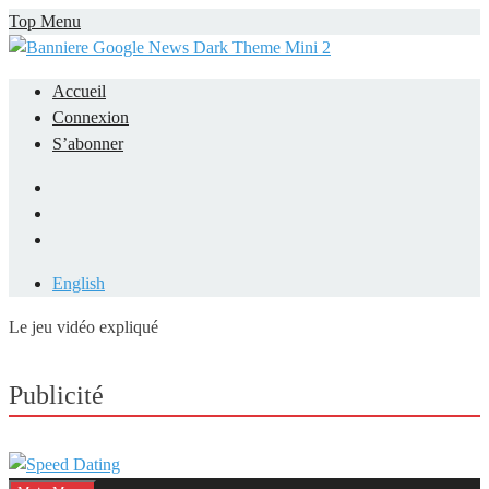
Skip
Top Menu
to
content
Accueil
Connexion
S’abonner
Facebook
LinkedIn
YouTube
English
Le jeu vidéo expliqué
Mieux comprendre les jeux vidéo
Publicité